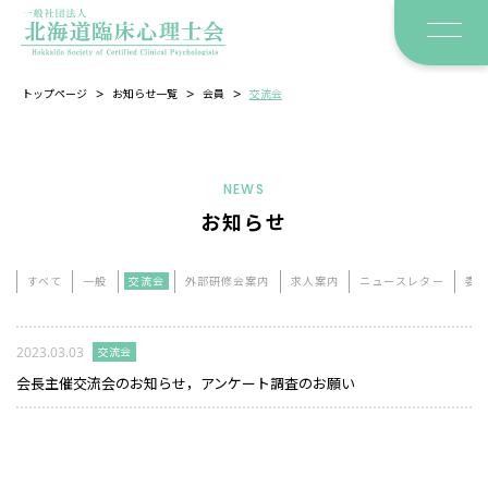
>
>
>
トップページ
お知らせ一覧
会員
交流会
NEWS
お知らせ
すべて
一般
交流会
外部研修会案内
求人案内
ニュースレター
委
2023.03.03
交流会
会長主催交流会のお知らせ，アンケート調査のお願い