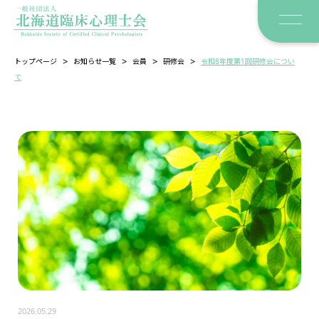
>
>
>
>
トップページ
お知らせ一覧
会員
研修会
令和8年度第1回研修会につい
て
2026.05.29