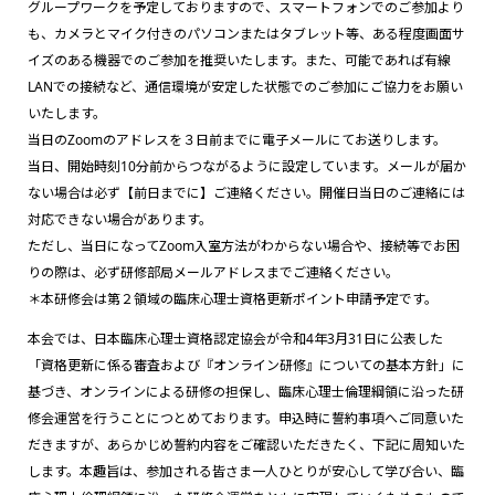
グループワークを予定しておりますので、スマートフォンでのご参加より
も、カメラとマイク付きのパソコンまたはタブレット等、ある程度画面サ
イズのある機器でのご参加を推奨いたします。また、可能であれば有線
LANでの接続など、通信環境が安定した状態でのご参加にご協力をお願い
いたします。
当日のZoomのアドレスを３日前までに電子メールにてお送りします。
当日、開始時刻10分前からつながるように設定しています。メールが届か
ない場合は必ず【前日までに】ご連絡ください。開催日当日のご連絡には
対応できない場合があります。
ただし、当日になってZoom入室方法がわからない場合や、接続等でお困
りの際は、必ず研修部局メールアドレスまでご連絡ください。
＊本研修会は第２領域の臨床心理士資格更新ポイント申請予定です。
本会では、日本臨床心理士資格認定協会が令和4年3月31日に公表した
「資格更新に係る審査および『オンライン研修』についての基本方針」に
基づき、オンラインによる研修の担保し、臨床心理士倫理綱領に沿った研
修会運営を行うことにつとめております。申込時に誓約事項へご同意いた
だきますが、あらかじめ誓約内容をご確認いただきたく、下記に周知いた
します。本趣旨は、参加される皆さま一人ひとりが安心して学び合い、臨