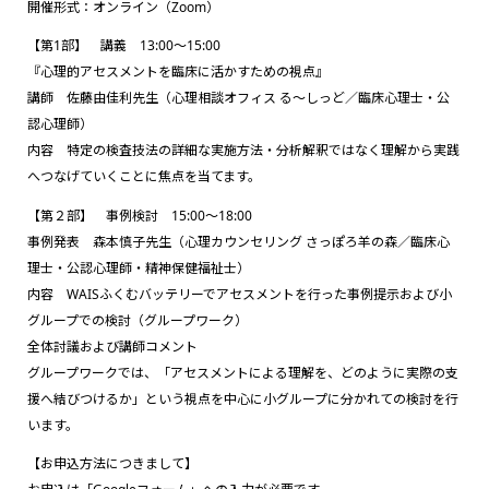
開催形式：オンライン（Zoom）
【第1部】 講義 13:00～15:00
『心理的アセスメントを臨床に活かすための視点』
講師 佐藤由佳利先生（心理相談オフィス る～しっど／臨床心理士・公
認心理師）
内容 特定の検査技法の詳細な実施方法・分析解釈ではなく理解から実践
へつなげていくことに焦点を当てます。
【第２部】 事例検討 15:00～18:00
事例発表 森本慎子先生（心理カウンセリング さっぽろ羊の森／臨床心
理士・公認心理師・精神保健福祉士）
内容 WAISふくむバッテリーでアセスメントを行った事例提示および小
グループでの検討（グループワーク）
全体討議および講師コメント
グループワークでは、「アセスメントによる理解を、どのように実際の支
援へ結びつけるか」という視点を中心に小グループに分かれての検討を行
います。
【お申込方法につきまして】