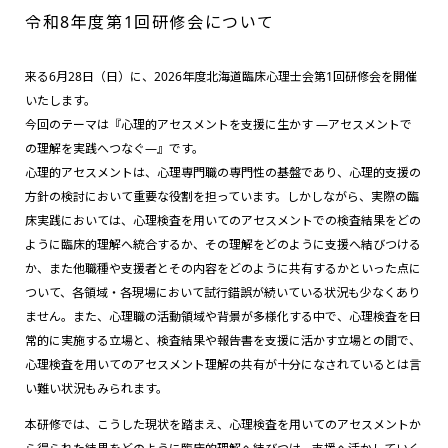
令和8年度第1回研修会について
来る6月28日（日）に、2026年度北海道臨床心理士会第1回研修会を開催
いたします。
今回のテーマは『心理的アセスメントを支援に生かす ―アセスメントで
の理解を実践へつなぐ―』です。
心理的アセスメントは、心理専門職の専門性の基盤であり、心理的支援の
方針の検討において重要な役割を担っています。しかしながら、実際の臨
床実践においては、心理検査を用いてのアセスメントでの検査結果をどの
ように臨床的理解へ統合するか、その理解をどのように支援へ結びつける
か、また他職種や支援者とその内容をどのように共有するかといった点に
ついて、各領域・各現場において試行錯誤が続いている状況も少なくあり
ません。また、心理職の活動領域や背景が多様化する中で、心理検査を日
常的に実施する立場と、検査結果や報告書を支援に活かす立場との間で、
心理検査を用いてのアセスメント理解の共有が十分になされているとは言
い難い状況もみられます。
本研修では、こうした現状を踏まえ、心理検査を用いてのアセスメントか