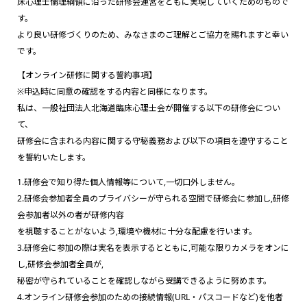
床心理士倫理綱領に沿った研修会運営をともに実現していくためのもので
す。
より良い研修づくりのため、みなさまのご理解とご協力を賜れますと幸い
です。
【オンライン研修に関する誓約事項】
※申込時に同意の確認をする内容と同様になります。
私は、一般社団法人北海道臨床心理士会が開催する以下の研修会につい
て、
研修会に含まれる内容に関する守秘義務および以下の項目を遵守すること
を誓約いたします。
1.研修会で知り得た個人情報等について,一切口外しません。
2.研修会参加者全員のプライバシーが守られる空間で研修会に参加し,研修
会参加者以外の者が研修内容
を視聴することがないよう,環境や機材に十分な配慮を行います。
3.研修会に参加の際は実名を表示するとともに,可能な限りカメラをオンに
し,研修会参加者全員が,
秘密が守られていることを確認しながら受講できるように努めます。
4.オンライン研修会参加のための接続情報(URL・パスコードなど)を他者