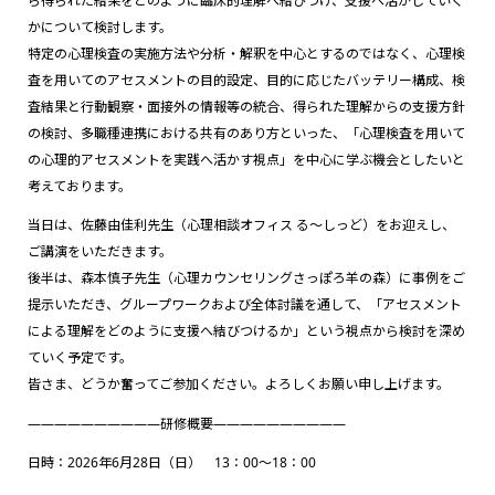
ら得られた結果をどのように臨床的理解へ結びつけ、支援へ活かしていく
かについて検討します。
特定の心理検査の実施方法や分析・解釈を中心とするのではなく、心理検
査を用いてのアセスメントの目的設定、目的に応じたバッテリー構成、検
査結果と行動観察・面接外の情報等の統合、得られた理解からの支援方針
の検討、多職種連携における共有のあり方といった、「心理検査を用いて
の心理的アセスメントを実践へ活かす視点」を中心に学ぶ機会としたいと
考えております。
当日は、佐藤由佳利先生（心理相談オフィス る～しっど）をお迎えし、
ご講演をいただきます。
後半は、森本慎子先生（心理カウンセリングさっぽろ羊の森）に事例をご
提示いただき、グループワークおよび全体討議を通して、「アセスメント
による理解をどのように支援へ結びつけるか」という視点から検討を深め
ていく予定です。
皆さま、どうか奮ってご参加ください。よろしくお願い申し上げます。
——————————研修概要——————————
日時：2026年6月28日（日） 13：00～18：00