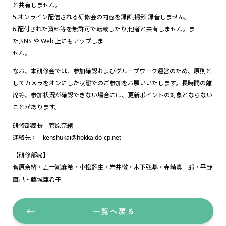
と共有しません。
5.オンライン配信される研修会の内容を録画,撮影,録音しません。
6.配付された資料等を無許可で転載したり,他者と共有しません。ま
た,SNS や Web 上にもアップしま
せん。
なお、本研修会では、参加確認およびグループワーク運営のため、原則と
してカメラをオンにした状態でのご参加をお願いいたします。長時間の離
席等、参加状況が確認できない場合には、更新ポイントの対象とならない
ことがあります。
研修部局長 菅原奈緒
連絡先： kenshukai@hokkaido-cp.net
【研修部局】
菅原奈緒・五十嵐麻希・小松藍生・岩井徹・木下弘基・寺崎真一郎・平野
直己・藤城亜希子