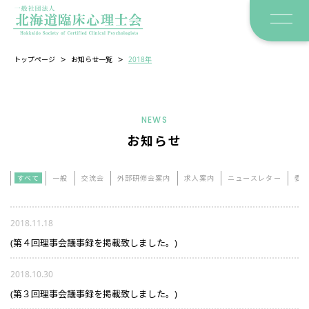
>
>
トップページ
お知らせ一覧
2018年
NEWS
お知らせ
すべて
一般
交流会
外部研修会案内
求人案内
ニュースレター
委
2018.11.18
(第４回理事会議事録を掲載致しました。)
2018.10.30
(第３回理事会議事録を掲載致しました。)