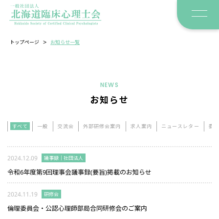
>
トップページ
お知らせ一覧
NEWS
お知らせ
すべて
一般
交流会
外部研修会案内
求人案内
ニュースレター
委
2024.12.09
議事録｜社団法人
令和6年度第9回理事会議事録(要旨)掲載のお知らせ
2024.11.19
研修会
倫理委員会・公認心理師部局合同研修会のご案内