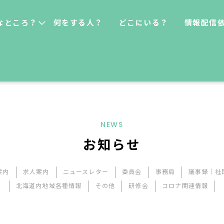
なところ？
何をする人？
どこにいる？
情報配信
NEWS
お知らせ
案内
求人案内
ニュースレター
委員会
事務局
議事録｜社
北海道内地域各種情報
その他
研修会
コロナ関連情報