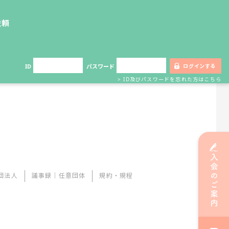
依頼
ID
パスワード
> ID及びパスワードを忘れた方はこちら
団法人
議事録｜任意団体
規約・規程